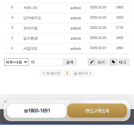
커뮤니티
5
admin
2025.10.20
1802
단지배치도
4
admin
2025.10.20
1823
프리미엄
3
admin
2025.10.20
1775
입지환경
2
admin
2025.10.20
1802
사업개요
1
admin
2025.10.07
1864
검색
쓰기
태그
1
첫 페이지
끝 페이지
「대우이안영등포메트로파크」 공식홈페이지
☎1800-1691
관심고객등록
©2026 www.dn-thesharp.co.kr All Rights Reserved.
열
기