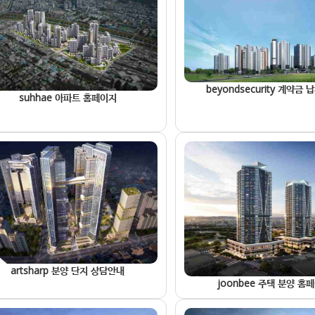
beyondsecurity 계약금 
suhhae 아파트 홈페이지
artsharp 분양 단지 상담안내
joonbee 주택 분양 홈