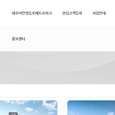
메뉴 건너뛰기
대우이안영등포메트로파크
관심고객등록
사업안내
홍보센터