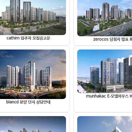
cathim 입주자 모집공고문
zerocos 당첨자 발표 
munhakac E-모델하우스
blancd 분양 단지 상담안내