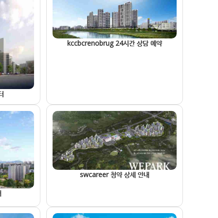
kccbcrenobrug 24시간 상담 예약
터
swcareer 청약 상세 안내
내