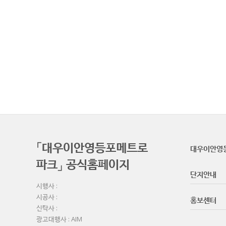
「대우이안영등포메트로
대우이안영
파크」 공식홈페이지
단지안내
시행사 :
시공사 :
홍보센터
신탁사 :
광고대행사 : AIM