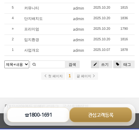
커뮤니티
5
admin
2025.10.20
1815
단지배치도
4
admin
2025.10.20
1836
프리미엄
»
admin
2025.10.20
1790
입지환경
2
admin
2025.10.20
1816
사업개요
1
admin
2025.10.07
1878
검색
쓰기
태그
1
첫 페이지
끝 페이지
「대우이안영등포메트로파크」 공식홈페이지
☎1800-1691
관심고객등록
©2026 www.dn-thesharp.co.kr All Rights Reserved.
열
기